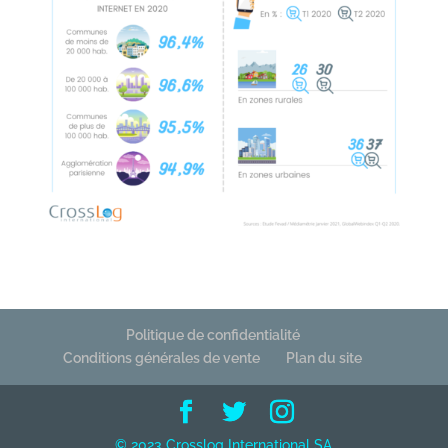
Politique de confidentialité
Conditions générales de vente
Plan du site
© 2023 Crosslog International SA