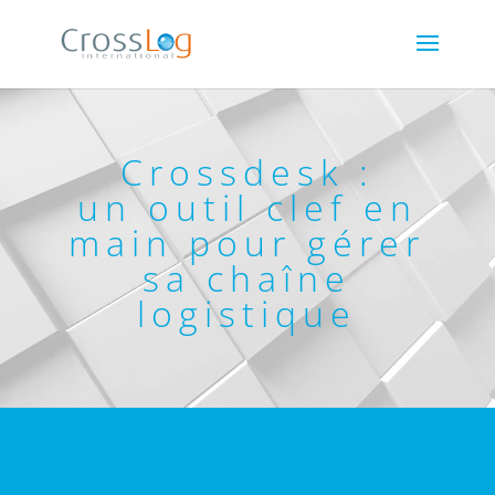
Lecteur
vidéo
Crossdesk :
un outil clef en
main pour gérer
sa chaîne
logistique