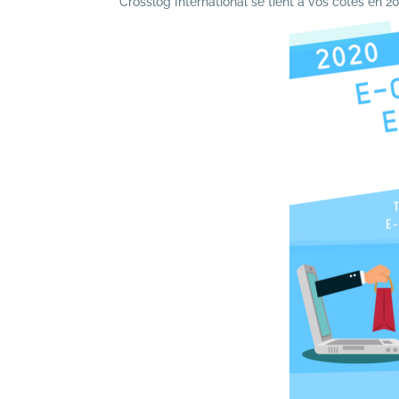
Crosslog International se tient à vos côtés en